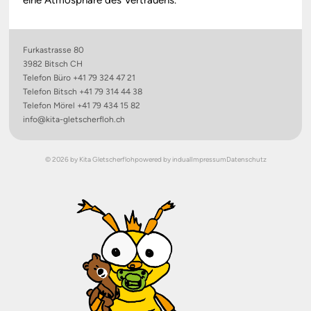
eine Atmosphäre des Vertrauens.
Furkastrasse 80
3982 Bitsch CH
Telefon Büro +41 79 324 47 21
Telefon Bitsch +41 79 314 44 38
Telefon Mörel +41 79 434 15 82
info@kita-gletscherfloh.ch
© 2026 by Kita Gletscherfloh
powered by indual
Impressum
Datenschutz